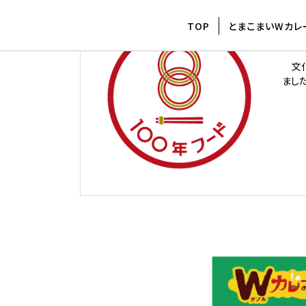
文化
TOP
とまこまいWカレ
2
文化
まし