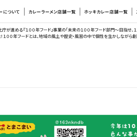
庁「100年フード」に「とまこまいカレーラーメン」が
ーについて
カレーラーメン店舗一覧
ホッキカレー店舗一覧
022年3月3日
庁が進める『１００年フード』事業の「未来の１００年フード部門〜目指せ、１
た！１００年フードとは、地域の風土や歴史・風習の中で個性を生かしながら創意